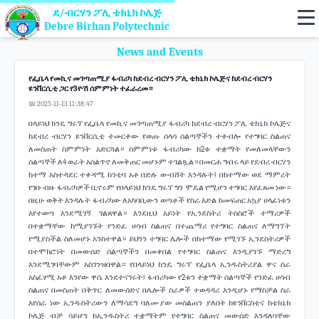
ደ/ብርሃን ፖሊ ቴክኒክ ኮሌጅ
Debre Birhan Polytechnic
News and Events
የፌቤላ የመኪና መገጣጠሚያ ፋብሪካ ከደብረ ብርሃን ፖሊ ቴክኒክ ኮሌጅና ከደብረ ብርሃን
ዩንቨርሲቲ ጋር የ3ዮሽ ሰምምነት ተፈራረመ።
📅 2025-11-13 11:38:47
በላይነህ ክንዴ ግሩፕ የፌቤላ የመኪና መገጣጠሚያ ፋብሪካ ከደብረ ብርሃን ፖሊ ቴክኒክ ኮሌጅና
ከደብረ ብርሃን ዩንቨርሲቲ ተመርቀው የወጡ ሰላሳ ሰልጣኞችን ተቀብሎ የተግባር ስልጠና
ለመስጠት ስምምነት አድርጓል። ስምምነቱ ፋብሪካው ከ2ቱ ተቋማት የመለመላቸውን
ሰልጣኞች ለ4 ወራት አሰልጥኖ ለመቅጠር መሆኑም ተገልጿል። በመርሐ ግብሩ ላይ የደብረ ብርሃን
ከተማ አስተዳደር ተቀዳሚ ከንቲባ አቶ በድሉ ውብሸት እንዳሉት፤ በከተማው ወደ ማምረት
የገቡ ብዙ ፋብሪካዎች ቢኖሩም የበላይነህ ክንዴ ግሩፕ ግን ሞዴል የሚሆን ተግባር እየፈጸመ ነው።
በዚሁ ወቅት እንዳሉት ፋብሪካው ለአካባቢውን ወጣቶች የስራ እድል ከመፍጠር አኳያ ሀላፊነቱን
እየተወጣ እንደሚገኝ ገልጸዋል። እንደዚህ አይነት የኢንደስትሪ ትስስሮች ተማሪዎች
በተቋማቸው ከሚያገኙት የንድፈ ሀሳብ ስልጠና በተጨማሪ የተግባር ስልጠና ለማግኘት
የሚያስችል ስለመሆኑ አንስተዋል። ይህንን ተግባር ሌሎች በከተማው የሚገኙ ኢንደስትሪዎች
በተሞክሮነት በመውሰድ ሰልጣኞችን በመቀበል የተግባር ስልጠና እንዲያገኙ ማድረግ
እንደሚገባቸውም አስገንዝበዋል። የበላይነህ ክንዴ ግሩፕ የፌቤላ ኢንዱስትሪያል ዋና ስራ
አስፈፃሚ አቶ እንየው ዋሴ እንደተናገሩት፤ ፋብሪካው የ2ቱን ተቋማት ሰልጣኞች የንድፈ ሀሳብ
ስልጠና በመስጠት በቅጥር ለመውሰድና በሌሎች ስራዎች ተወዳዳሪ እንዲሆኑ የማስቻል ስራ
እየሰራ ነው ኢንዱስትሪውን ለማሳደግ ባለሙያው መሰልጠን ያለበት ከዩንቨርስቲና ከቴክኒክ
ኮሌጅ ብቻ ሳይሆን ከኢንዱስትሪ ተቋማትም የተግባር ስልጠና መውሰድ እንዳለባቸው