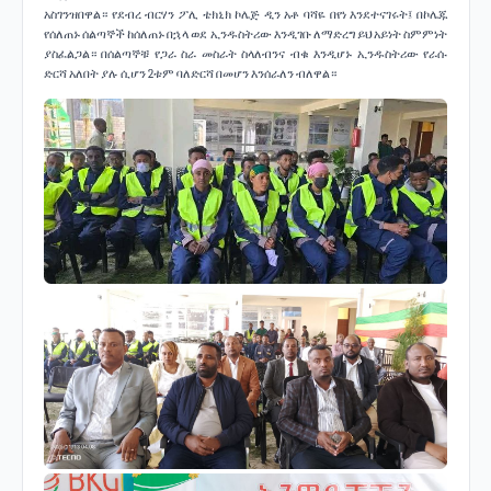
አስገንዝበዋል። የደብረ ብርሃን ፖሊ ቴክኒክ ኮሌጅ ዲን አቶ ባሻዬ በየነ እንደተናገሩት፤ በኮሌጁ
የሰለጠኑ ሰልጣኞች ከሰለጠኑ በኋላ ወደ ኢንዱስትሪው እንዲገቡ ለማድረግ ይህ አይነት ስምምነት
ያስፈልጋል። በሰልጣኞቹ የጋራ ስራ መስራት ስላለብንና ብቁ እንዲሆኑ ኢንዱስትሪው የራሱ
ድርሻ አለበት ያሉ ሲሆን 2ቱም ባለድርሻ በመሆን እንሰራለን ብለዋል።